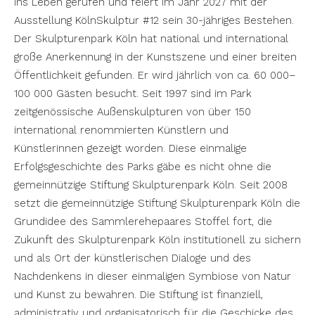
ins Leben gerufen und feiert im Jahr 2027 mit der
Ausstellung KölnSkulptur #12⁠ sein 30-jähriges Bestehen.
Der Skulpturenpark Köln hat national und international
große Anerkennung in der Kunstszene und einer breiten
Öffentlichkeit gefunden. Er wird jährlich von ca. 60 000–
100 000 Gästen besucht. Seit 1997 sind im Park
zeitgenössische Außenskulpturen von über 150
international renommierten Künstlern und
Künstlerinnen gezeigt worden. Diese einmalige
Erfolgsgeschichte des Parks gäbe es nicht ohne die
gemeinnützige Stiftung Skulpturenpark Köln. Seit 2008
setzt die gemeinnützige Stiftung Skulpturenpark Köln die
Grundidee des Sammlerehepaares Stoffel fort, die
Zukunft des Skulpturenpark Köln institutionell zu sichern
und als Ort der künstlerischen Dialoge und des
Nachdenkens in dieser einmaligen Symbiose von Natur
und Kunst zu bewahren. Die Stiftung ist finanziell,
administrativ und organisatorisch für die Geschicke des