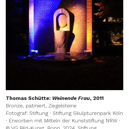
Thomas Schütte:
Weinende Frau
, 2011
Bronze, patiniert, Ziegelsteine
Fotograf: Stiftung · Stiftung Skulpturenpark Köln
· Erworben mit Mitteln der Kunststiftung NRW ·
© VG Bild-Kunst, Bonn, 2024, Stiftung