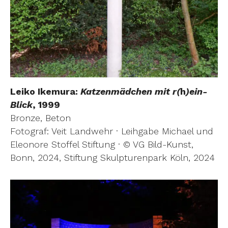
Leiko Ikemura:
Katzenmädchen mit r(
h
)ein-
Blick
, 1999
Bronze, Beton
Fotograf: Veit Landwehr · Leihgabe Michael und
Eleonore Stoffel Stiftung · © VG Bild-Kunst,
Bonn, 2024, Stiftung Skulpturenpark Köln, 2024