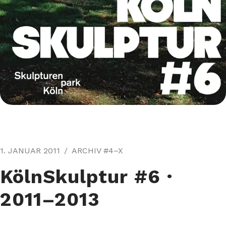
1. JANUAR 2011
ARCHIV #4–X
KölnSkulptur #6⁠ ·
2011–2013