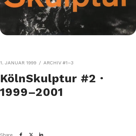
1. JANUAR 1999
ARCHIV #1–3
KölnSkulptur #2⁠ ·
1999–2001
Share