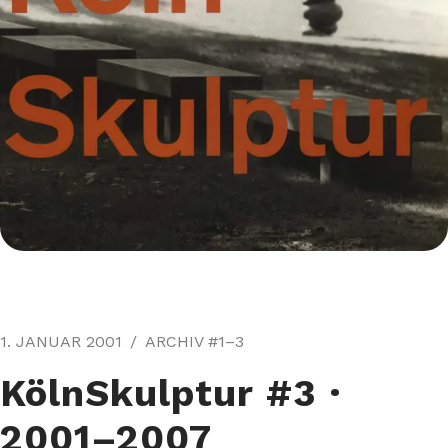
1. JANUAR 2001
ARCHIV #1–3
KölnSkulptur #3⁠ ·
2001–2007