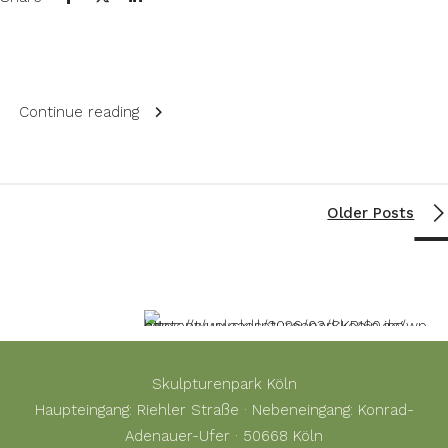
Continue reading
Older Posts
Skulpturenpark Köln
Haupteingang: Riehler Straße · Nebeneingang: Konrad-
Adenauer-Ufer · 50668 Köln