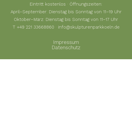
Eintritt kostenlos · Öffnungszeiten:
April–September: Dienstag bis Sonntag von 11–19 Uhr
Oktober–März: Dienstag bis Sonntag von 11–17 Uhr
T +49 221 33668860 · info@skulpturenparkkoeln.de
Impressum
Datenschutz