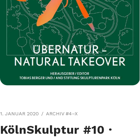
1. JANUAR 2020
ARCHIV #4–X
KölnSkulptur #10⁠ ·